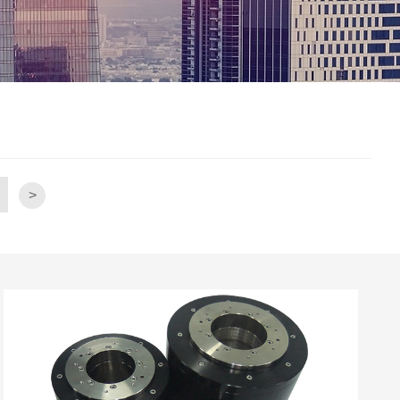
>
力矩电机
音圈电机
智能制造
精密平