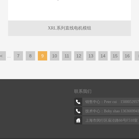
XRL系列直线电机模组
<
7
8
9
10
11
12
13
14
15
16
...
联系我们
销售中心：Peter cui 1500052957
技术中心：Boby shao 136366994
上海市闵行区庙泾路66号F510室