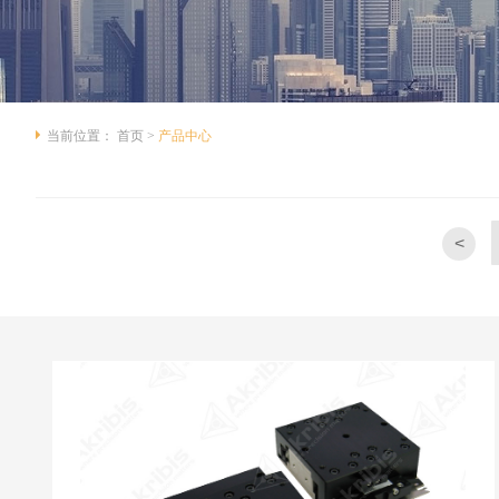
当前位置：
首页
>
产品中心
驱动控制
直线电机
力矩电机
音圈电机
<